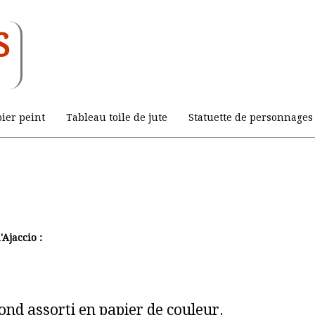
S
ier peint
Tableau toile de jute
Statuette de personnages 
Ajaccio :
fond assorti en papier de couleur.