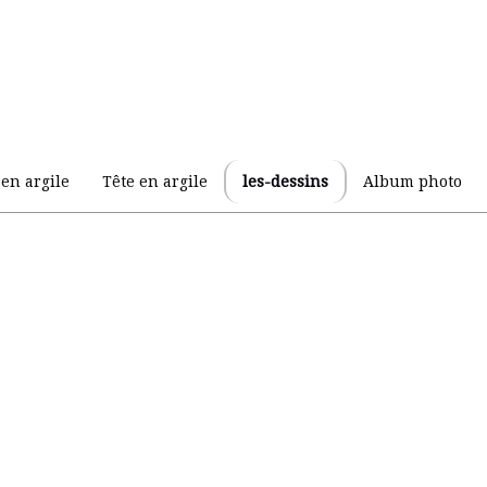
en argile
Tête en argile
les-dessins
Album photo