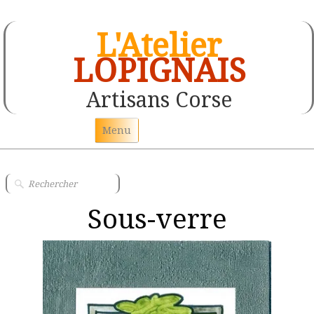
L'Atelier
LOPIGNAIS
Artisans Corse
Menu
Accueil
Les couteaux Corse
Sous-verre
Peinture sur papier peint
Tableau toile de jute
Statuette de personnages en argile
Tête en argile