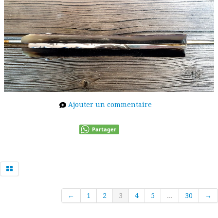
Ajouter un commentaire
Partager
←
1
2
3
4
5
...
30
→