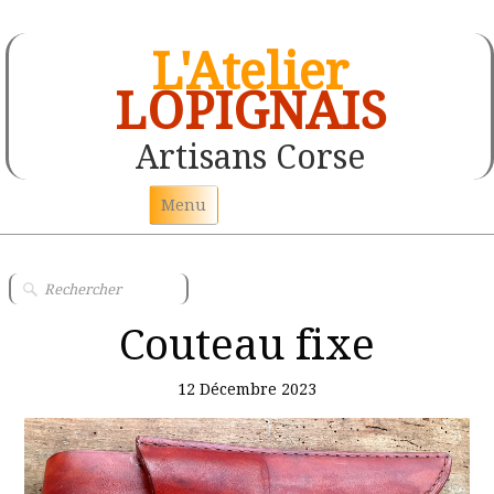
L'Atelier
LOPIGNAIS
Artisans Corse
Menu
Accueil
Les couteaux Corse
Couteau fixe
Peinture sur papier peint
12 Décembre 2023
Tableau toile de jute
Statuette de personnages en argile
Tête en argile