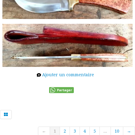
Ajouter un commentaire
Partager
←
1
2
3
4
5
...
10
→